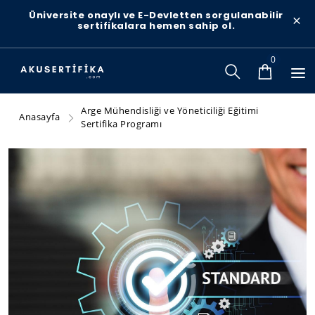
Üniversite onaylı ve E-Devletten sorgulanabilir
×
sertifikalara hemen sahip ol.
0
Arge Mühendisliği ve Yöneticiliği Eğitimi
Anasayfa
Sertifika Programı